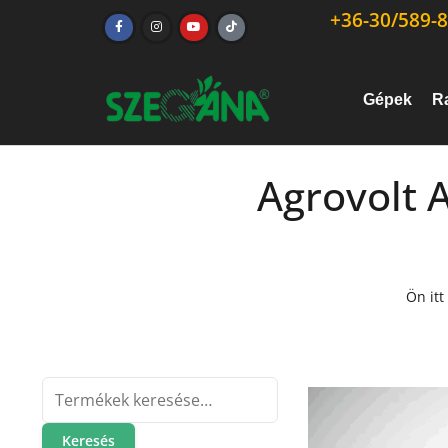
+36-30/589-8
Gépek
R
Agrovolt 
Ön itt
Keresés