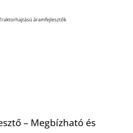
Traktorhajtású áramfejlesztők
esztő – Megbízható és