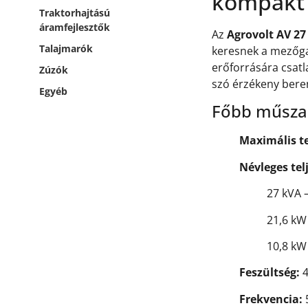
kompakt 
Traktorhajtású
áramfejlesztők
Az
Agrovolt AV 27
Talajmarók
keresnek a mezőga
erőforrására csatl
Zúzók
szó érzékeny bere
Egyéb
Főbb műszak
Maximális t
Névleges tel
27 kVA 
21,6 kW
10,8 kW
Feszültség:
4
Frekvencia: