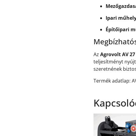
Mezőgazdasá
Ipari műhel
Építőipari m
Megbízható
Az
Agrovolt AV 27
teljesítményt nyú
szeretnének bizto
Termék adatlap:
A
Kapcsoló