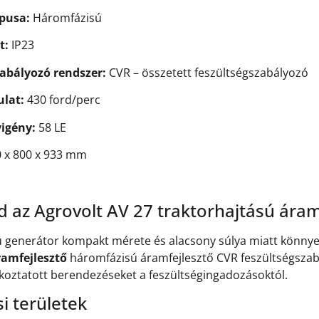
ípusa:
Háromfázisú
t:
IP23
abályozó rendszer:
CVR – összetett feszültségszabályozó
ulat:
430 ford/perc
igény:
58 LE
 x 800 x 933 mm
d az Agrovolt AV 27 traktorhajtású áram
sú generátor kompakt mérete és alacsony súlya miatt könny
ramfejlesztő
háromfázisú áramfejlesztő CVR feszültségszabály
koztatott berendezéseket a feszültségingadozásoktól.
i területek