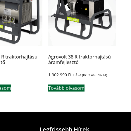
 R traktorhajtású
Agrovolt 38 R traktorhajtású
ztő
áramfejlesztő
1 902 990
Ft
+ ÁFA (Br.
2 416 797
Ft
)
vasom
Tovább olvasom
Legfrissebb Hírek