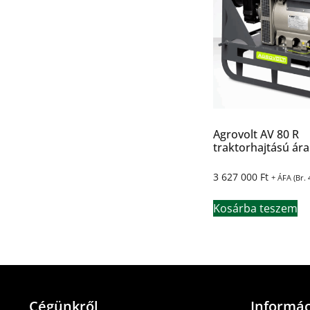
Agrovolt AV 80 R
traktorhajtású ár
3 627 000
Ft
+ ÁFA (Br.
Kosárba teszem
Cégünkről
Informác