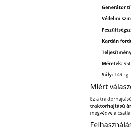
Generátor t
Védelmi szin
Feszültségsz
Kardán ford
Teljesítmény
Méretek:
950
Súly:
149 kg
Miért válasz
Ez a traktorhajtá
traktorhajtású á
megvédve a csatla
Felhasználás