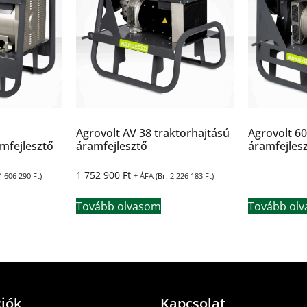
Agrovolt AV 38 traktorhajtású
Agrovolt 60
amfejlesztő
áramfejlesztő
áramfejles
1 752 900
Ft
4 606 290
Ft
)
+ ÁFA (Br.
2 226 183
Ft
)
Tovább olvasom
Tovább ol
iók
Kapcsolat