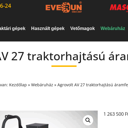
6-24
aktári gépek
Használt gépek
Vetőmagok
Webáruház
AV 27 traktorhajtású ára
 van:
Kezdőlap
»
Webáruház
»
Agrovolt AV 27 traktorhajtású áramfe
1 263 500
F