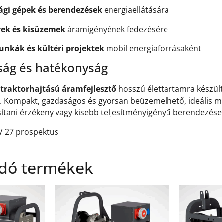
gi gépek és berendezések
energiaellátására
yek és kisüzemek
áramigényének fedezésére
unkák és kültéri projektek
mobil energiaforrásaként
ság és hatékonyság
 traktorhajtású áramfejlesztő
hosszú élettartamra készült,
jt. Kompakt, gazdaságos és gyorsan beüzemelhető, ideális m
sítani érzékeny vagy kisebb teljesítményigényű berendezése
V 27 prospektus
dó termékek