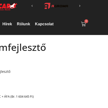
0
Hírek
Rólunk
Kapcsolat
mfejlesztő
jlesztő
t
+ ÁFA (Br.
1 604 645
Ft
)