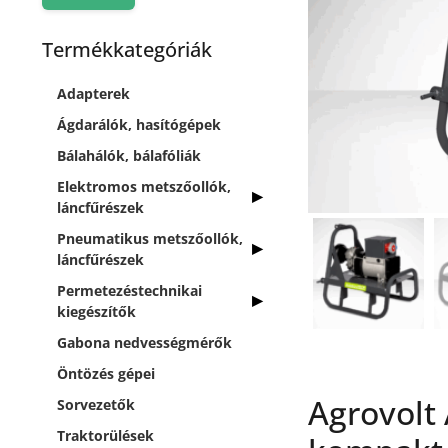
Termékkategóriák
Adapterek
Ágdarálók, hasítógépek
Bálahálók, bálafóliák
Elektromos metszőollók,
láncfűrészek
Pneumatikus metszőollók,
láncfűrészek
Permetezéstechnikai
kiegészítők
Gabona nedvességmérők
Öntözés gépei
Agrovolt 
Sorvezetők
Traktorülések