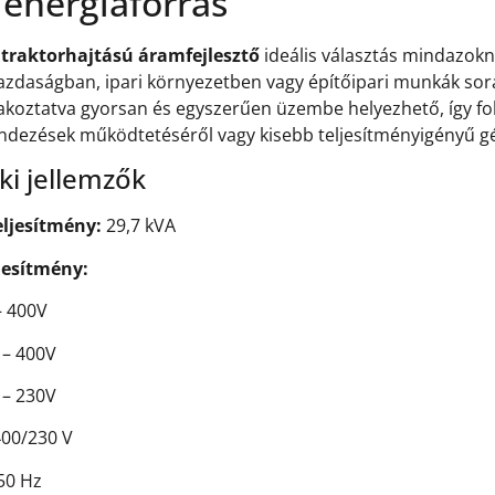
energiaforrás
 traktorhajtású áramfejlesztő
ideális választás mindazokna
zdaságban, ipari környezetben vagy építőipari munkák sorá
akoztatva gyorsan és egyszerűen üzembe helyezhető, így fol
ndezések működtetéséről vagy kisebb teljesítményigényű g
i jellemzők
eljesítmény:
29,7 kVA
jesítmény:
– 400V
 – 400V
 – 230V
00/230 V
50 Hz